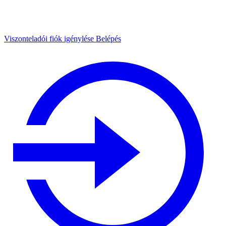
Viszonteladói fiók igénylése
Belépés