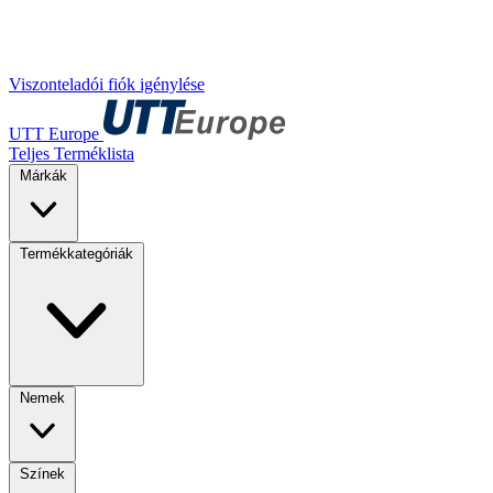
Viszonteladói fiók igénylése
UTT Europe
Teljes Terméklista
Márkák
Termékkategóriák
Nemek
Színek