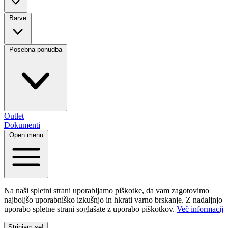
Barve
Posebna ponudba
Outlet
Dokumenti
Open menu
Na naši spletni strani uporabljamo piškotke, da vam zagotovimo
najboljšo uporabniško izkušnjo in hkrati varno brskanje. Z nadaljnjo
uporabo spletne strani soglašate z uporabo piškotkov.
Več informacij
Strinjam se!