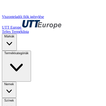
Viszonteladói fiók igénylése
UTT Europe
Teljes Terméklista
Márkák
Termékkategóriák
Nemek
Színek