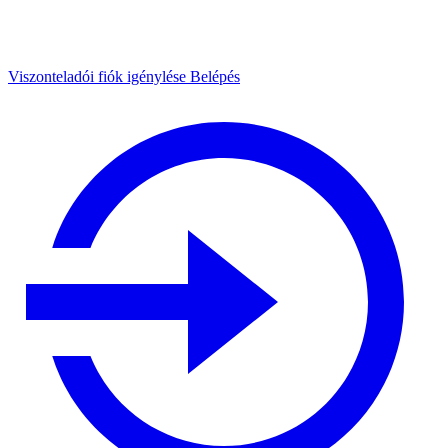
Viszonteladói fiók igénylése
Belépés