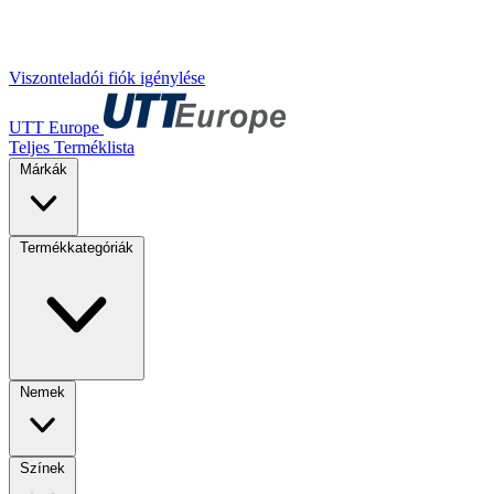
Viszonteladói fiók igénylése
UTT Europe
Teljes Terméklista
Márkák
Termékkategóriák
Nemek
Színek