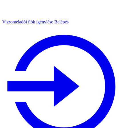
Viszonteladói fiók igénylése
Belépés