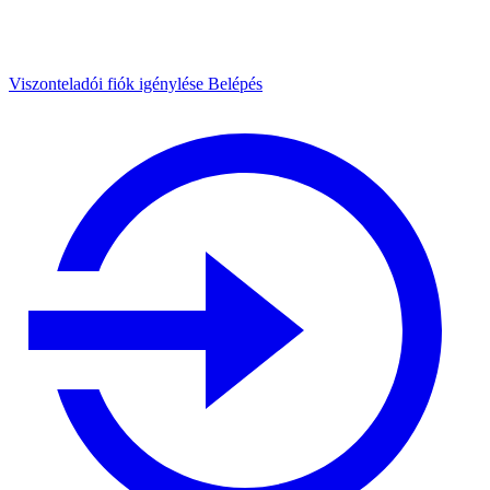
Viszonteladói fiók igénylése
Belépés