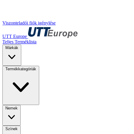
Viszonteladói fiók igénylése
UTT Europe
Teljes Terméklista
Márkák
Termékkategóriák
Nemek
Színek