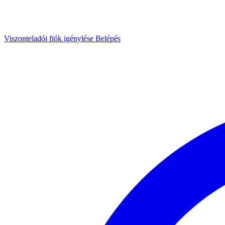
Viszonteladói fiók igénylése
Belépés