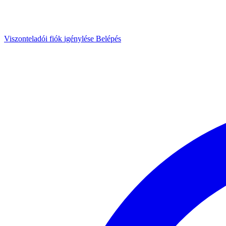
Viszonteladói fiók igénylése
Belépés