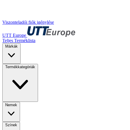
Viszonteladói fiók igénylése
UTT Europe
Teljes Terméklista
Márkák
Termékkategóriák
Nemek
Színek