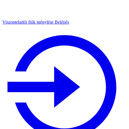
Viszonteladói fiók igénylése
Belépés