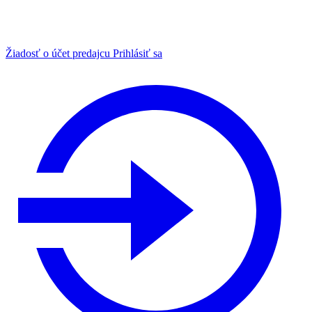
Žiadosť o účet predajcu
Prihlásiť sa