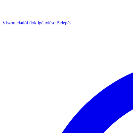
Viszonteladói fiók igénylése
Belépés