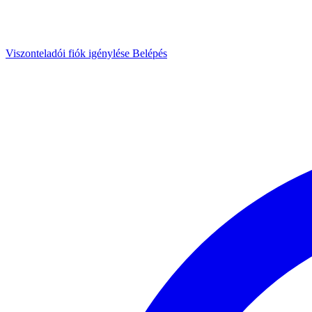
Viszonteladói fiók igénylése
Belépés