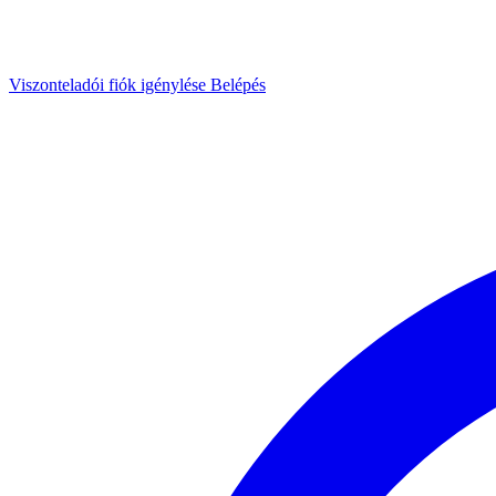
Viszonteladói fiók igénylése
Belépés