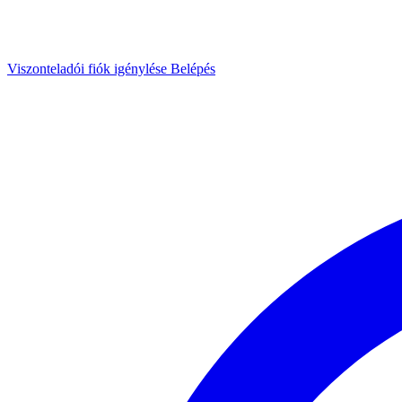
Viszonteladói fiók igénylése
Belépés