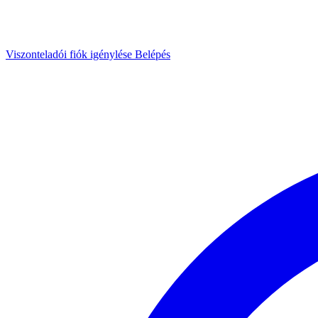
Viszonteladói fiók igénylése
Belépés