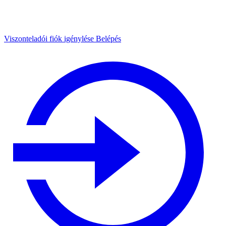
Viszonteladói fiók igénylése
Belépés