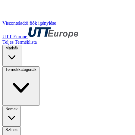
Viszonteladói fiók igénylése
UTT Europe
Teljes Terméklista
Márkák
Termékkategóriák
Nemek
Színek