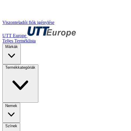
Viszonteladói fiók igénylése
UTT Europe
Teljes Terméklista
Márkák
Termékkategóriák
Nemek
Színek