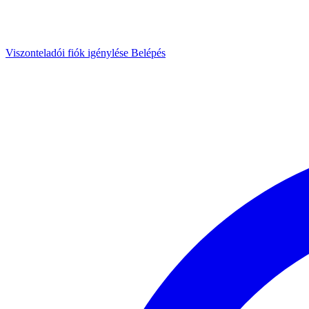
Viszonteladói fiók igénylése
Belépés