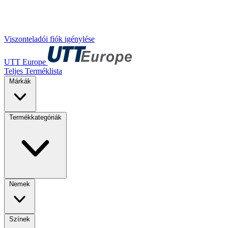
Viszonteladói fiók igénylése
UTT Europe
Teljes Terméklista
Márkák
Termékkategóriák
Nemek
Színek