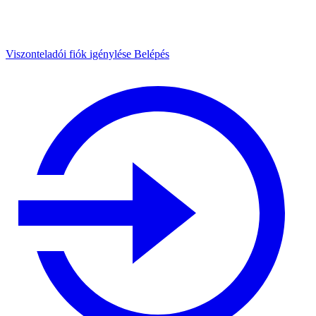
Viszonteladói fiók igénylése
Belépés