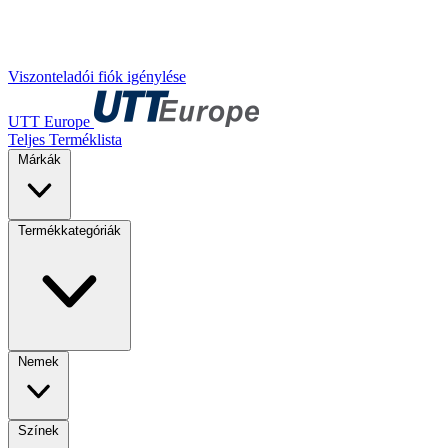
Viszonteladói fiók igénylése
UTT Europe
Teljes Terméklista
Márkák
Termékkategóriák
Nemek
Színek