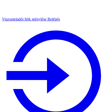
Viszonteladói fiók igénylése
Belépés