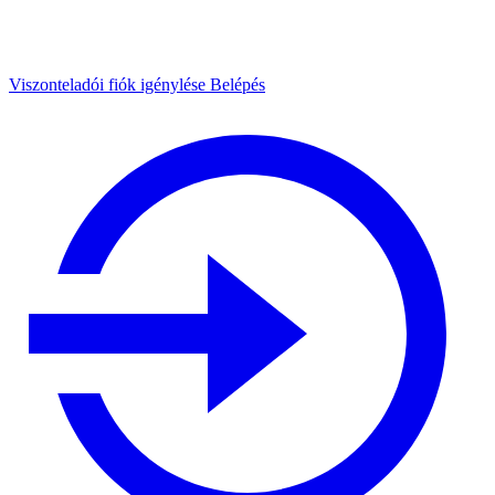
Viszonteladói fiók igénylése
Belépés