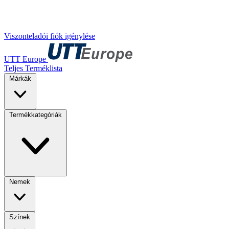
Viszonteladói fiók igénylése
UTT Europe
Teljes Terméklista
Márkák
Termékkategóriák
Nemek
Színek