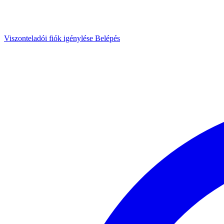
Viszonteladói fiók igénylése
Belépés