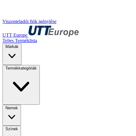
Viszonteladói fiók igénylése
UTT Europe
Teljes Terméklista
Márkák
Termékkategóriák
Nemek
Színek