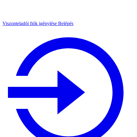
Viszonteladói fiók igénylése
Belépés