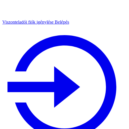
Viszonteladói fiók igénylése
Belépés