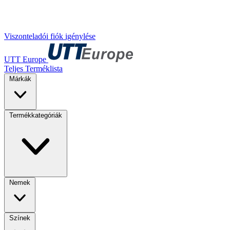
Viszonteladói fiók igénylése
UTT Europe
Teljes Terméklista
Márkák
Termékkategóriák
Nemek
Színek