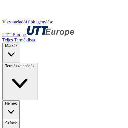
Viszonteladói fiók igénylése
UTT Europe
Teljes Terméklista
Márkák
Termékkategóriák
Nemek
Színek