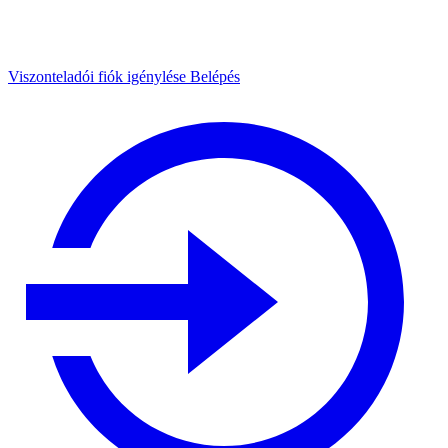
Viszonteladói fiók igénylése
Belépés