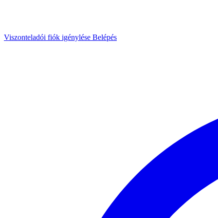
Viszonteladói fiók igénylése
Belépés