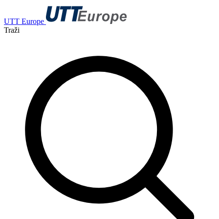
UTT Europe
Traži