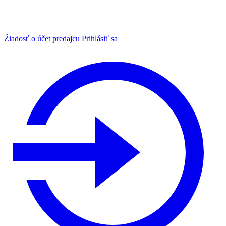
Žiadosť o účet predajcu
Prihlásiť sa