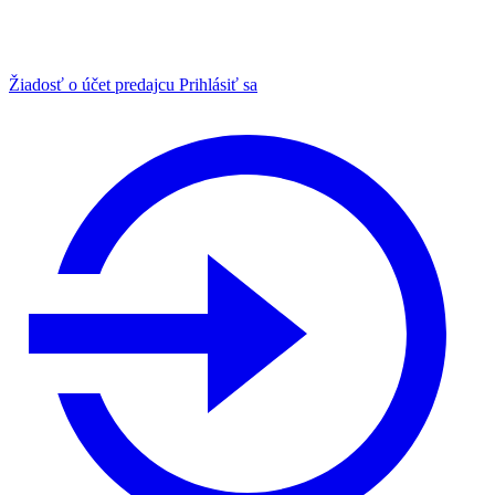
Žiadosť o účet predajcu
Prihlásiť sa