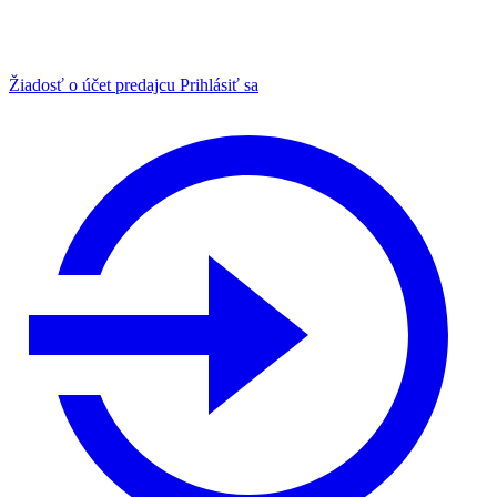
Žiadosť o účet predajcu
Prihlásiť sa