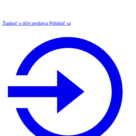
Žiadosť o účet predajcu
Prihlásiť sa