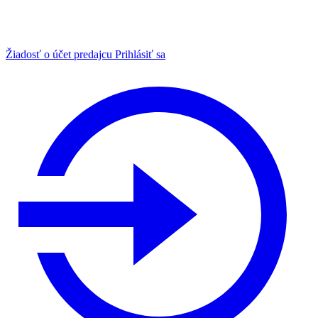
Žiadosť o účet predajcu
Prihlásiť sa