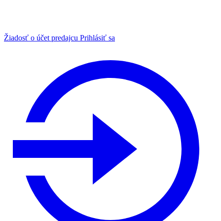
Žiadosť o účet predajcu
Prihlásiť sa