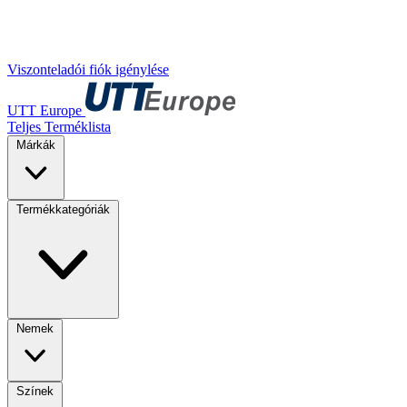
Viszonteladói fiók igénylése
UTT Europe
Teljes Terméklista
Márkák
Termékkategóriák
Nemek
Színek