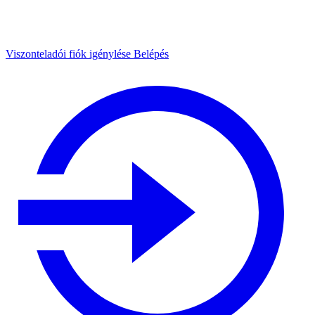
Viszonteladói fiók igénylése
Belépés