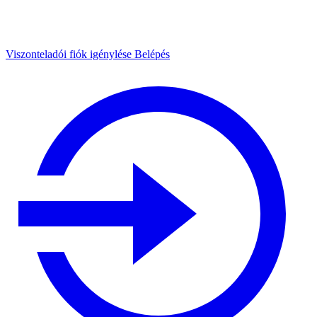
Viszonteladói fiók igénylése
Belépés