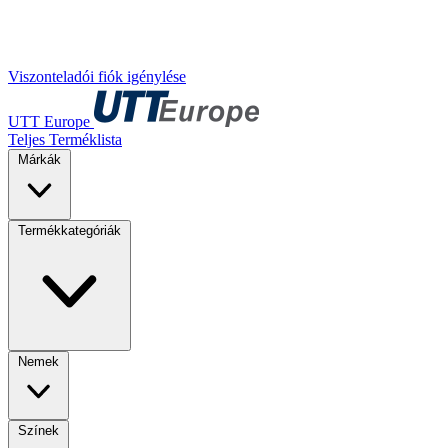
Viszonteladói fiók igénylése
UTT Europe
Teljes Terméklista
Márkák
Termékkategóriák
Nemek
Színek