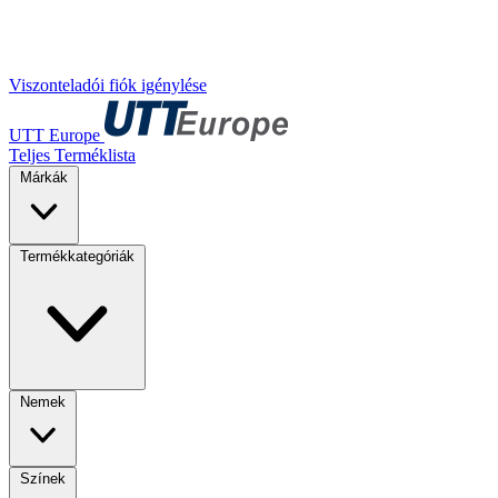
Viszonteladói fiók igénylése
UTT Europe
Teljes Terméklista
Márkák
Termékkategóriák
Nemek
Színek