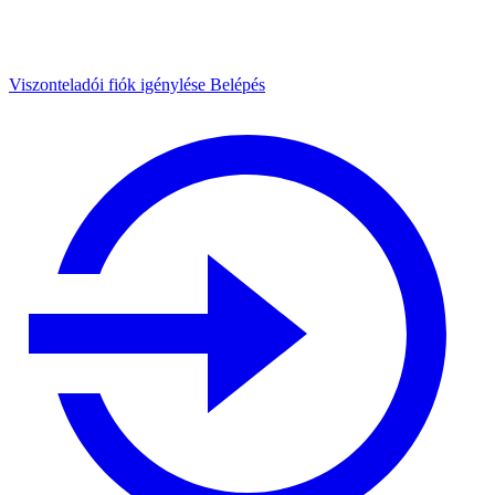
Viszonteladói fiók igénylése
Belépés