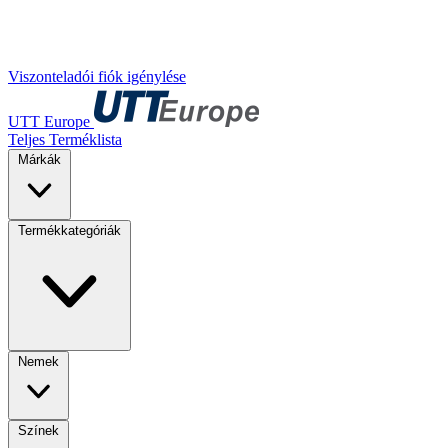
Viszonteladói fiók igénylése
UTT Europe
Teljes Terméklista
Márkák
Termékkategóriák
Nemek
Színek