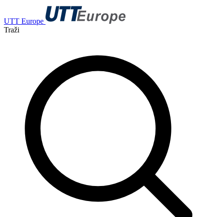
UTT Europe
Traži