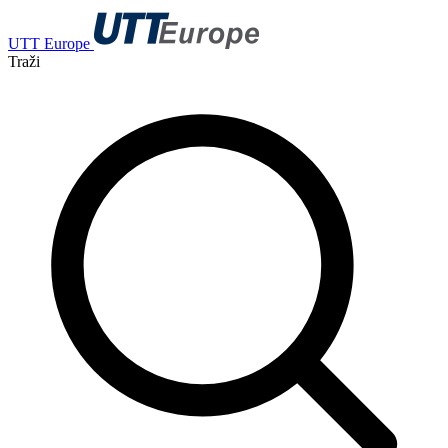
UTT Europe
Traži