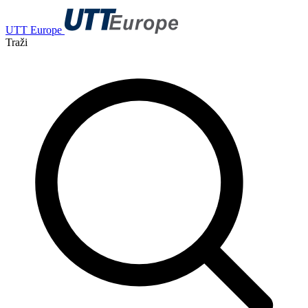
UTT Europe
Traži