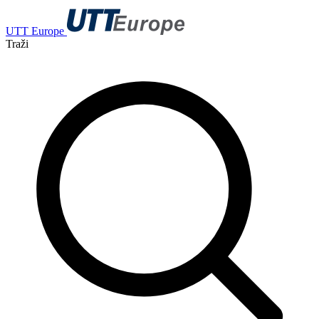
UTT Europe
Traži