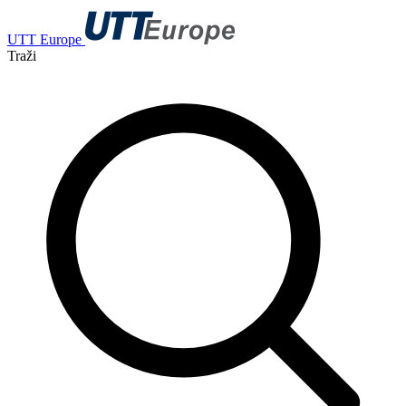
UTT Europe
Traži