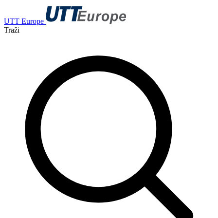
UTT Europe
Traži