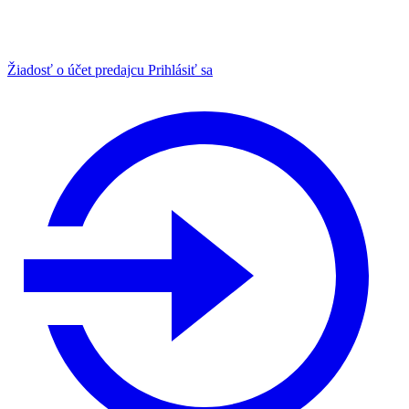
Žiadosť o účet predajcu
Prihlásiť sa