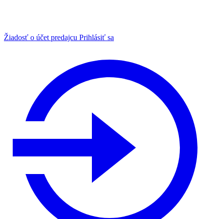
Žiadosť o účet predajcu
Prihlásiť sa