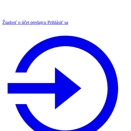
Žiadosť o účet predajcu
Prihlásiť sa