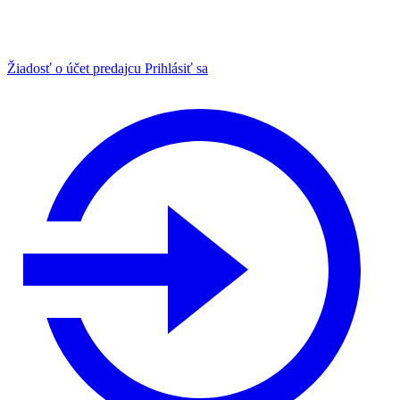
Žiadosť o účet predajcu
Prihlásiť sa