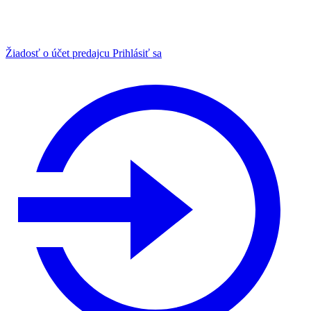
Žiadosť o účet predajcu
Prihlásiť sa