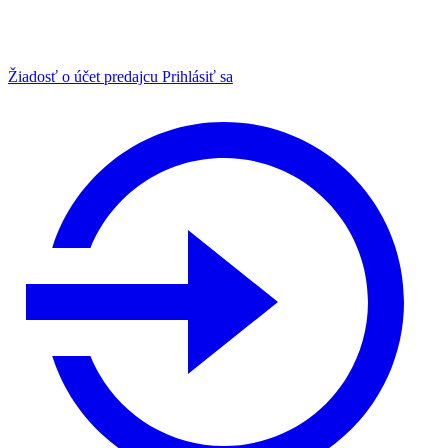
Žiadosť o účet predajcu
Prihlásiť sa