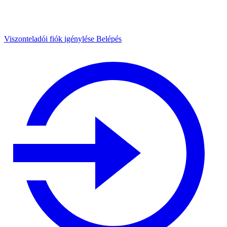
Viszonteladói fiók igénylése
Belépés