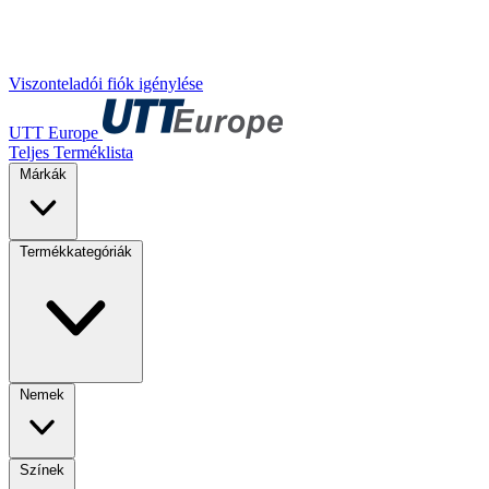
Viszonteladói fiók igénylése
UTT Europe
Teljes Terméklista
Márkák
Termékkategóriák
Nemek
Színek