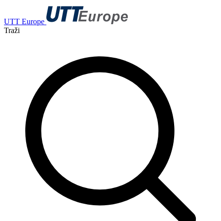
UTT Europe
Traži